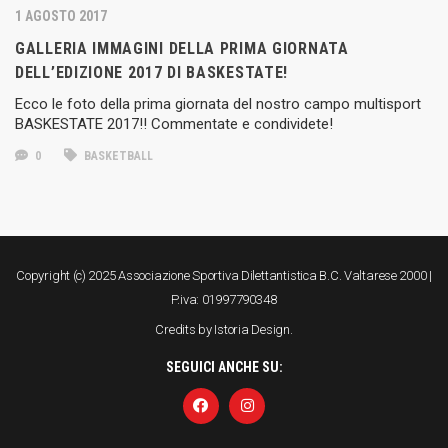
1 AGOSTO 2017
GALLERIA IMMAGINI DELLA PRIMA GIORNATA
DELL’EDIZIONE 2017 DI BASKESTATE!
Ecco le foto della prima giornata del nostro campo multisport
BASKESTATE 2017!! Commentate e condividete!
0
BASKETBALL
Copyright (c) 2025 Associazione Sportiva Dilettantistica B.C. Valtarese 2000 |
P.iva: 01997790348
Credits by
Istoria Design
.
SEGUICI ANCHE SU: