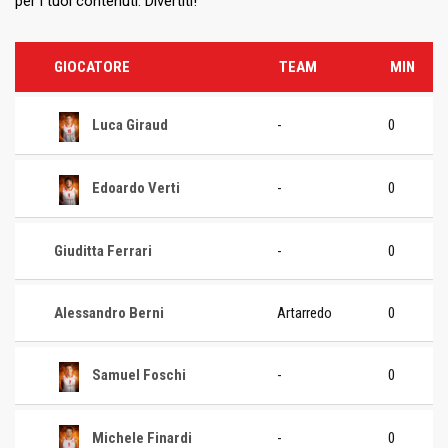
per i tuoi contenuti. Divertiti!
GIOCATORE
TEAM
MIN
Luca Giraud
-
0
Edoardo Verti
-
0
Giuditta Ferrari
-
0
Alessandro Berni
Artarredo
0
Samuel Foschi
-
0
Michele Finardi
-
0