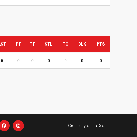
AST
PF
TF
STL
TO
BLK
PTS
0
0
0
0
0
0
0
Credits by
Istoria Design
.