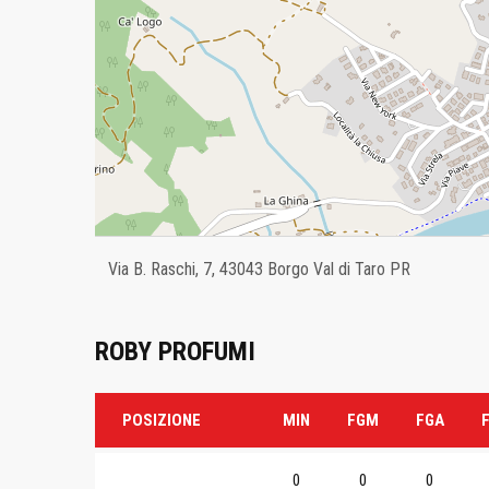
Via B. Raschi, 7, 43043 Borgo Val di Taro PR
ROBY PROFUMI
POSIZIONE
MIN
FGM
FGA
0
0
0