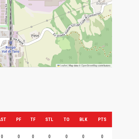
Leaflet
|
Map data ©
OpenStreetMap
contributors
AST
PF
TF
STL
TO
BLK
PTS
0
0
0
0
0
0
0