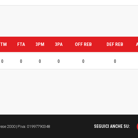
FTM
FTA
3PM
3PA
OFF REB
DEF REB
0
0
0
0
0
0
SEGUICI ANCHE SU:
arese 2000 | P.iva: 01997790348