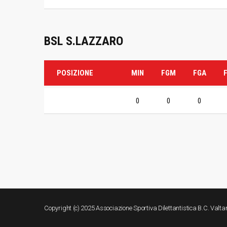
BSL S.LAZZARO
POSIZIONE
MIN
FGM
FGA
0
0
0
Copyright (c) 2025 Associazione Sportiva Dilettantistica B.C. Valt