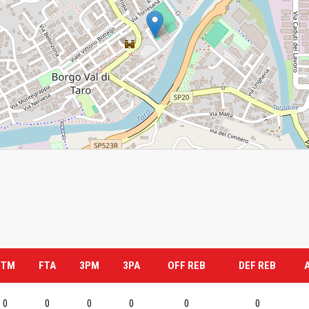
FTM
FTA
3PM
3PA
OFF REB
DEF REB
0
0
0
0
0
0