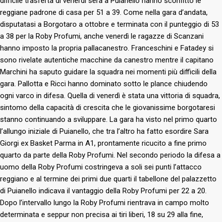
difficile trasferta di venerdì sera a Puianello hanno sconfitto le
reggiane padrone di casa per 51 a 39. Come nella gara d’andata,
disputatasi a Borgotaro a ottobre e terminata con il punteggio di 53
a 38 per la Roby Profumi, anche venerdì le ragazze di Scanzani
hanno imposto la propria pallacanestro. Franceschini e Fatadey si
sono rivelate autentiche macchine da canestro mentre il capitano
Marchini ha saputo guidare la squadra nei momenti più difficili della
gara. Pallotta e Ricci hanno dominato sotto le plance chiudendo
ogni varco in difesa. Quella di venerdì è stata una vittoria di squadra,
sintomo della capacità di crescita che le giovanissime borgotaresi
stanno continuando a sviluppare. La gara ha visto nel primo quarto
l’allungo iniziale di Puianello, che tra l’altro ha fatto esordire Sara
Giorgi ex Basket Parma in A1, prontamente ricucito a fine primo
quarto da parte della Roby Profumi. Nel secondo periodo la difesa a
uomo della Roby Profumi costringeva a soli sei punti l’attacco
reggiano e al termine dei primi due quarti il tabellone del palazzetto
di Puianello indicava il vantaggio della Roby Profumi per 22 a 20.
Dopo l’intervallo lungo la Roby Profumi rientrava in campo molto
determinata e seppur non precisa ai tiri liberi, 18 su 29 alla fine,