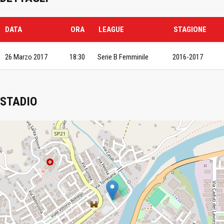
DATA
ORA
LEAGUE
STAGIONE
26 Marzo 2017
18:30
Serie B Femminile
2016-2017
STADIO