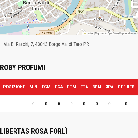
Leaflet
|
Map data ©
OpenStreetMap
contributors
Via B. Raschi, 7, 43043 Borgo Val di Taro PR
ROBY PROFUMI
POSIZIONE
MIN
FGM
FGA
FTM
FTA
3PM
3PA
OFF REB
0
0
0
0
0
0
0
0
LIBERTAS ROSA FORLÌ