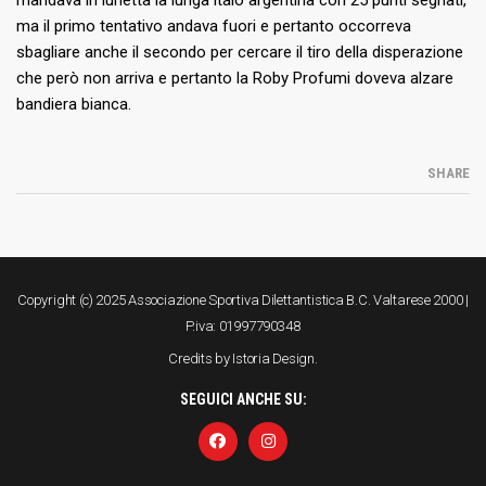
mandava in lunetta la lunga italo argentina con 25 punti segnati,
ma il primo tentativo andava fuori e pertanto occorreva
sbagliare anche il secondo per cercare il tiro della disperazione
che però non arriva e pertanto la Roby Profumi doveva alzare
bandiera bianca.
SHARE
Copyright (c) 2025 Associazione Sportiva Dilettantistica B.C. Valtarese 2000 |
P.iva: 01997790348
Credits by
Istoria Design
.
SEGUICI ANCHE SU: