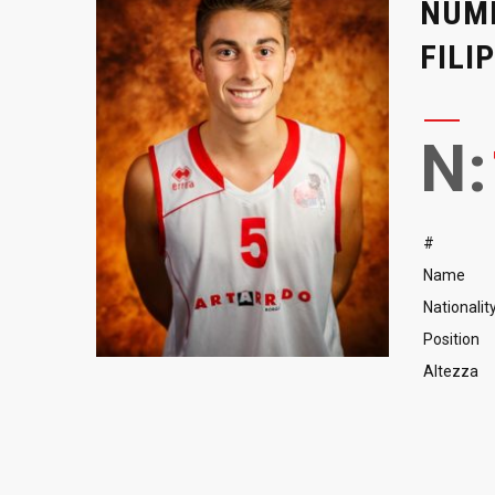
NUMB
FILI
N:
#
Name
Nationalit
Position
Altezza