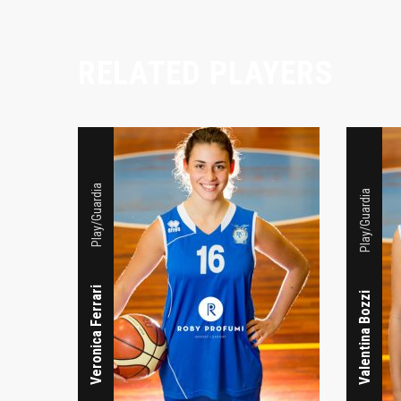
RELATED PLAYERS
Play/Guardia
Play/Guardia
Veronica Ferrari
Valentina Bozzi