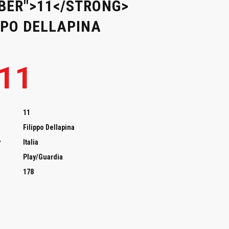
ER">11</STRONG>
PPO DELLAPINA
11
11
Filippo Dellapina
y
Italia
Play/Guardia
178