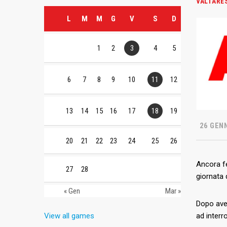
VALTARE
L
M
M
G
V
S
D
1
2
3
4
5
6
7
8
9
10
11
12
13
14
15
16
17
18
19
26 GENN
20
21
22
23
24
25
26
Ancora fe
27
28
giornata 
« Gen
Mar »
Dopo aver
View all games
ad interr