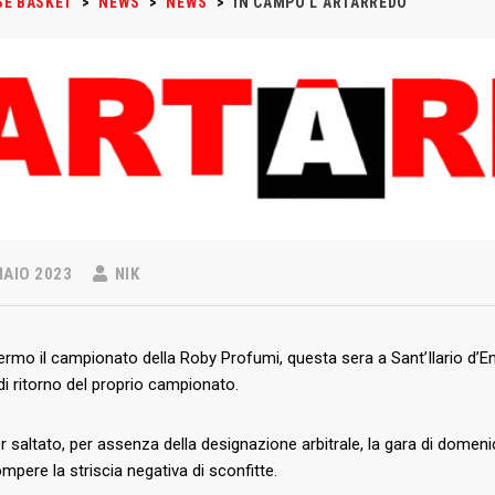
SE BASKET
>
NEWS
>
NEWS
>
IN CAMPO L’ARTARREDO
AIO 2023
NIK
rmo il campionato della Roby Profumi, questa sera a Sant’Ilario d’En
di ritorno del proprio campionato.
 saltato, per assenza della designazione arbitrale, la gara di domenic
ompere la striscia negativa di sconfitte.