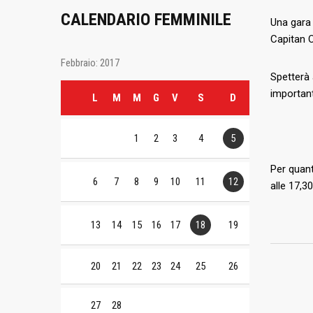
CALENDARIO FEMMINILE
Una gara 
Capitan 
Febbraio: 2017
Spetterà 
important
L
M
M
G
V
S
D
1
2
3
4
5
Per quant
6
7
8
9
10
11
12
alle 17,3
13
14
15
16
17
18
19
20
21
22
23
24
25
26
27
28