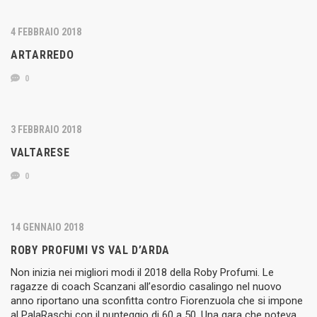
4 FEBBRAIO 2018
ARTARREDO
0
3 FEBBRAIO 2018
VALTARESE
0
14 GENNAIO 2018
ROBY PROFUMI VS VAL D’ARDA
Non inizia nei migliori modi il 2018 della Roby Profumi. Le
ragazze di coach Scanzani all’esordio casalingo nel nuovo
anno riportano una sconfitta contro Fiorenzuola che si impone
al PalaRaschi con il punteggio di 60 a 50. Una gara che poteva