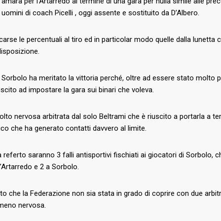
 amara per l’Artarredo al termine di una gara per nulla simile alle p
i uomini di coach Picelli , oggi assente e sostituito da D’Albero.
arse le percentuali al tiro ed in particolar modo quelle dalla lunetta c
disposizione.
 Sorbolo ha meritato la vittoria perché, oltre ad essere stato molto più p
iuscito ad impostare la gara sui binari che voleva.
olto nervosa arbitrata dal solo Beltrami che è riuscito a portarla a t
ico che ha generato contatti davvero al limite.
 a referto saranno 3 falli antisportivi fischiati ai giocatori di Sorbolo,
ll’Artarredo e 2 a Sorbolo.
o che la Federazione non sia stata in grado di coprire con due arbi
meno nervosa.