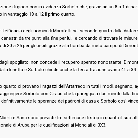
zione di gioco con in evidenza Sorbolo che, grazie ad un 8 a 1 di parzi
 in vantaggio 18 a 12 il primo quarto.
le l’efficacia degli uomini di Marafetti nel secondo quarto dalla dista
 canestri da tre punti alla fine per lui, e cercando di trovare le misure
 di 30 a 25 per gli ospiti grazie alla bomba da metà campo di Dimonte
o dagli spogliatoi non concede il recupero sperato nonostante Dimont
i dalla lunetta e Sorbolo chiude anche la terza frazione avanti 41 a 34.
mo quarto ci provano i ragazzi dell’Artarredo in tutti i modi, segnan
aggiungere Sorbolo con Giraud che la pareggia a due minuti dalla fin
definitivamente le speranze dei padroni di casa e Sorbolo così vince
’Alberti e Santi sono previste tre settimane di stop in quanto il suo
ionale di Aruba per le qualificazioni ai Mondiali di 3X3.