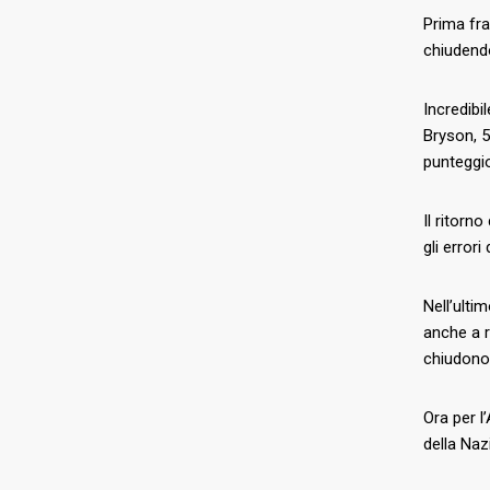
Prima fra
chiudendo
Incredibi
Bryson, 5
punteggio
Il ritorn
gli error
Nell’ulti
anche a r
chiudono 
Ora per l
della Naz