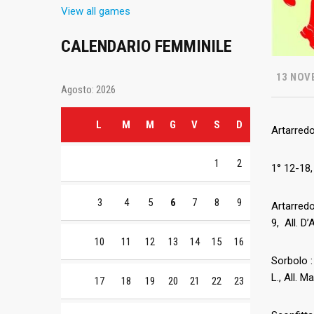
View all games
CALENDARIO FEMMINILE
13 NOV
Agosto: 2026
L
M
M
G
V
S
D
Artarred
1
2
1° 12-18,
3
4
5
6
7
8
9
Artarredo
9, All. D’
10
11
12
13
14
15
16
Sorbolo : 
L., All. Ma
17
18
19
20
21
22
23