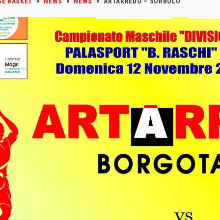
SE BASKET
>
NEWS
>
NEWS
>
ARTARREDO – SORBOLO