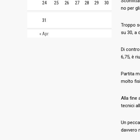
Sconfitta
24
25
26
27
28
29
30
no per gl
31
Troppo sc
su 30, a 
« Apr
Di contro
6,75, è r
Partita m
molto fis
Alla fine
tecnici a
Un peccat
davvero 