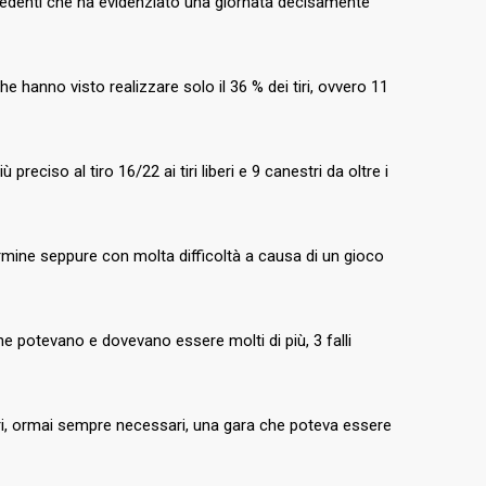
recedenti che ha evidenziato una giornata decisamente
he hanno visto realizzare solo il 36 % dei tiri, ovvero 11
reciso al tiro 16/22 ai tiri liberi e 9 canestri da oltre i
ermine seppure con molta difficoltà a causa di un gioco
 che potevano e dovevano essere molti di più, 3 falli
tri, ormai sempre necessari, una gara che poteva essere