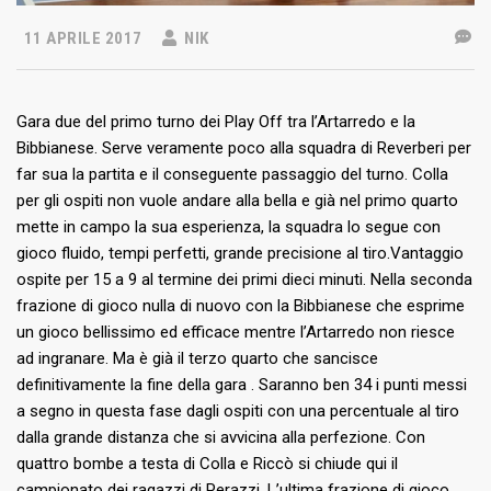
11 APRILE 2017
NIK
Gara due del primo turno dei Play Off tra l’Artarredo e la
Bibbianese. Serve veramente poco alla squadra di Reverberi per
far sua la partita e il conseguente passaggio del turno. Colla
per gli ospiti non vuole andare alla bella e già nel primo quarto
mette in campo la sua esperienza, la squadra lo segue con
gioco fluido, tempi perfetti, grande precisione al tiro.Vantaggio
ospite per 15 a 9 al termine dei primi dieci minuti. Nella seconda
frazione di gioco nulla di nuovo con la Bibbianese che esprime
un gioco bellissimo ed efficace mentre l’Artarredo non riesce
ad ingranare. Ma è già il terzo quarto che sancisce
definitivamente la fine della gara . Saranno ben 34 i punti messi
a segno in questa fase dagli ospiti con una percentuale al tiro
dalla grande distanza che si avvicina alla perfezione. Con
quattro bombe a testa di Colla e Riccò si chiude qui il
campionato dei ragazzi di Perazzi. L’ultima frazione di gioco