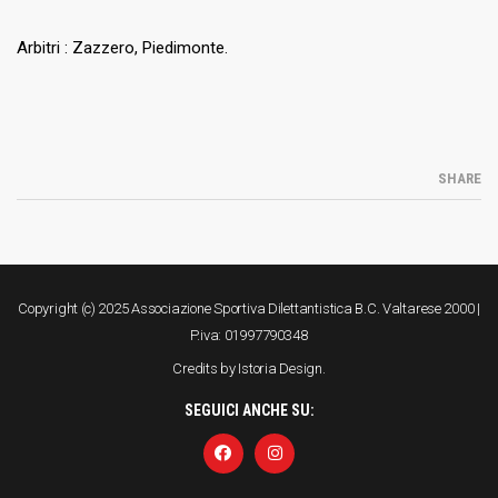
Arbitri : Zazzero, Piedimonte.
SHARE
Copyright (c) 2025 Associazione Sportiva Dilettantistica B.C. Valtarese 2000 |
P.iva: 01997790348
Credits by
Istoria Design
.
SEGUICI ANCHE SU: