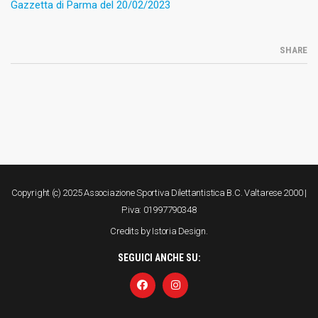
Gazzetta di Parma del 20/02/2023
SHARE
Copyright (c) 2025 Associazione Sportiva Dilettantistica B.C. Valtarese 2000 |
P.iva: 01997790348
Credits by
Istoria Design
.
SEGUICI ANCHE SU: