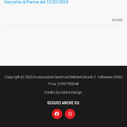
Gazzetta di Parma del 12/02/2024
SHARE
Copyright (c) 2025 Associazione Sportiva Dilettantistica B.C. Valtarese 2000 |
P.iva: 01997790348
Credits by
Istoria Design
.
SEGUICI ANCHE SU: