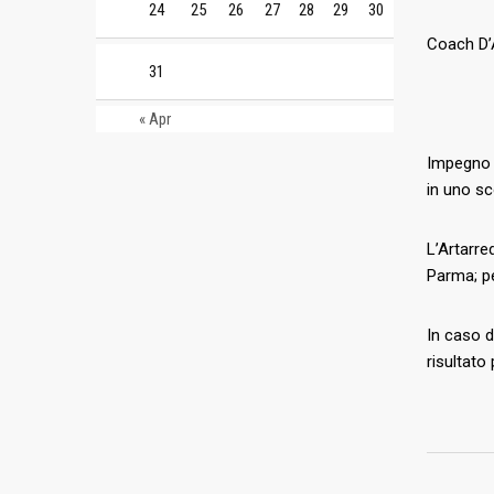
24
25
26
27
28
29
30
Coach D’
31
« Apr
Impegno c
in uno sc
L’Artarre
Parma; p
In caso d
risultato