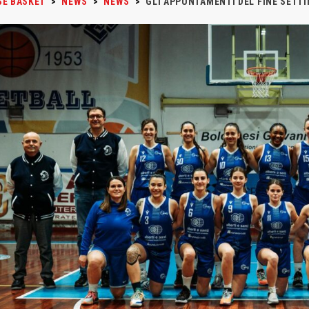
SE BASKET
>
NEWS
>
NEWS
>
GLI APPUNTAMENTI DEL FINE SETT