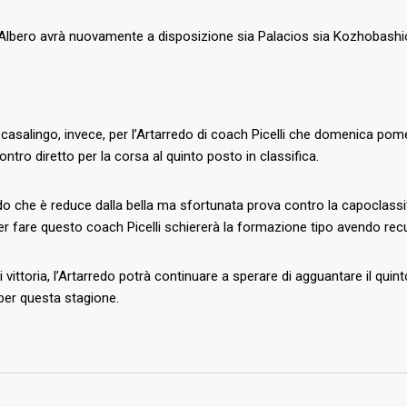
Albero avrà nuovamente a disposizione sia Palacios sia Kozhobashio
asalingo, invece, per l’Artarredo di coach Picelli che domenica pome
ontro diretto per la corsa al quinto posto in classifica.
do che è reduce dalla bella ma sfortunata prova contro la capoclassifi
er fare questo coach Picelli schiererà la formazione tipo avendo r
i vittoria, l’Artarredo potrà continuare a sperare di agguantare il qui
 per questa stagione.