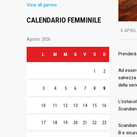
View all games
CALENDARIO FEMMINILE
5 APRIL
Agosto: 2026
Prenderà 
L
M
M
G
V
S
D
Ad essere
1
2
salvezza 
della ser
3
4
5
6
7
8
9
L’ostacol
10
11
12
13
14
15
16
Scandiano
17
18
19
20
21
22
23
Scandiano
B e sicur