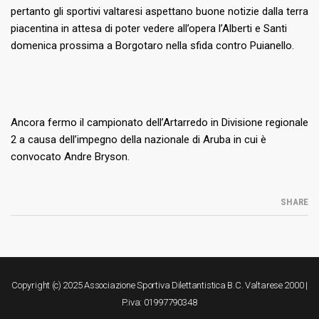
pertanto gli sportivi valtaresi aspettano buone notizie dalla terra
piacentina in attesa di poter vedere all’opera l’Alberti e Santi
domenica prossima a Borgotaro nella sfida contro Puianello.
Ancora fermo il campionato dell’Artarredo in Divisione regionale
2 a causa dell’impegno della nazionale di Aruba in cui è
convocato Andre Bryson.
SHARE
Copyright (c) 2025 Associazione Sportiva Dilettantistica B.C. Valtarese 2000 |
P.iva: 01997790348