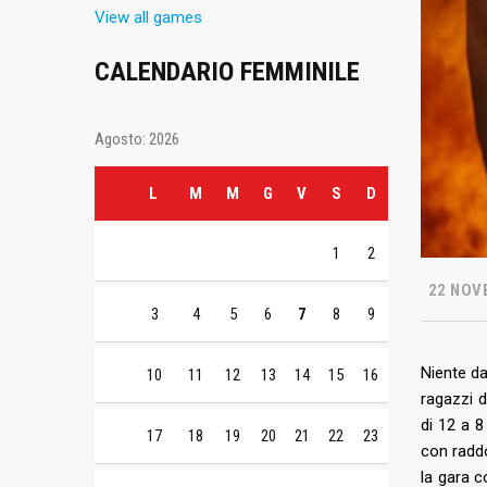
View all games
CALENDARIO FEMMINILE
Agosto: 2026
L
M
M
G
V
S
D
1
2
22 NOV
3
4
5
6
7
8
9
Niente da
10
11
12
13
14
15
16
ragazzi d
di 12 a 8
17
18
19
20
21
22
23
con raddo
la gara c