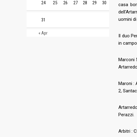
24
25
26
27
28
29
30
casa bor
dell’Arta
uomini di
31
« Apr
Il duo Pe
in campo 
Marconi 
Artarred
Maroni : 
2, Santac
Artarredo
Perazzi.
Arbitri :