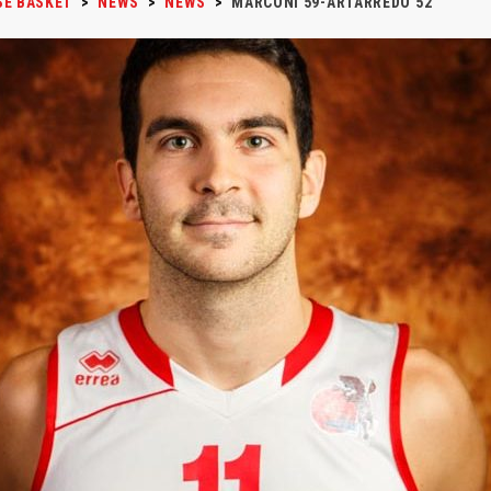
SE BASKET
>
NEWS
>
NEWS
>
MARCONI 59-ARTARREDO 52