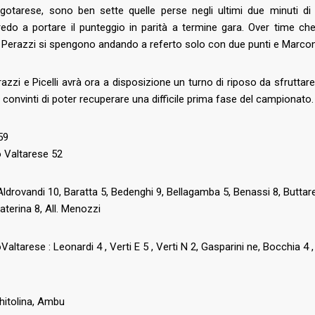
gotarese, sono ben sette quelle perse negli ultimi due minuti d
rredo a portare il punteggio in parità a termine gara. Over time che
 Perazzi si spengono andando a referto solo con due punti e Marconi
razzi e Picelli avrà ora a disposizione un turno di riposo da sfrutt
convinti di poter recuperare una difficile prima fase del campionato.
59
o Valtarese 52
Aldrovandi 10, Baratta 5, Bedenghi 9, Bellagamba 5, Benassi 8, Buttarel
aterina 8, All. Menozzi
Valtarese : Leonardi 4 , Verti E 5 , Verti N 2, Gasparini ne, Bocchia 4 ,
 Chitolina, Ambu