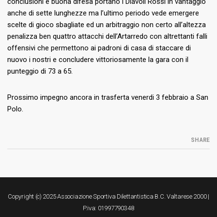
conclusioni e buona difesa portano i Diavoli Rossi in vantaggio
anche di sette lunghezze ma l’ultimo periodo vede emergere
scelte di gioco sbagliate ed un arbitraggio non certo all’altezza
penalizza ben quattro attacchi dell’Artarredo con altrettanti falli
offensivi che permettono ai padroni di casa di staccare di
nuovo i nostri e concludere vittoriosamente la gara con il
punteggio di 73 a 65.
Prossimo impegno ancora in trasferta venerdi 3 febbraio a San
Polo.
SHARE
Copyright (c) 2025 Associazione Sportiva Dilettantistica B.C. Valtarese 2000 |
P.iva: 01997790348