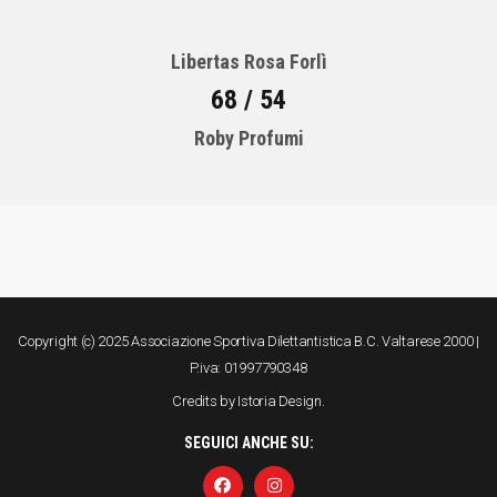
Libertas Rosa Forlì
68 / 54
Roby Profumi
Copyright (c) 2025 Associazione Sportiva Dilettantistica B.C. Valtarese 2000 |
P.iva: 01997790348
Credits by
Istoria Design
.
SEGUICI ANCHE SU: